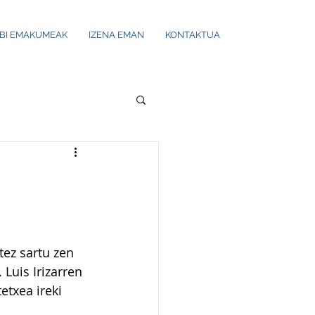
UBI EMAKUMEAK
IZENA EMAN
KONTAKTUA
tez sartu zen 
Luis Irizarren 
etxea ireki 