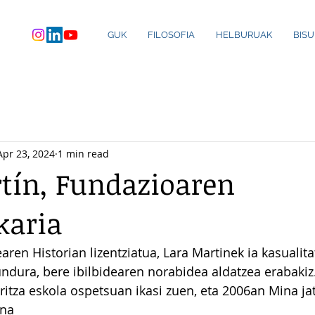
GUK
FILOSOFIA
HELBURUAK
BIS
Apr 23, 2024
1 min read
tín, Fundazioaren
karia
aren Historian lizentziatua, Lara Martinek ia kasualita
ura, bere ibilbidearen norabidea aldatzea erabakiz. 
itza eskola ospetsuan ikasi zuen, eta 2006an Mina jat
na 