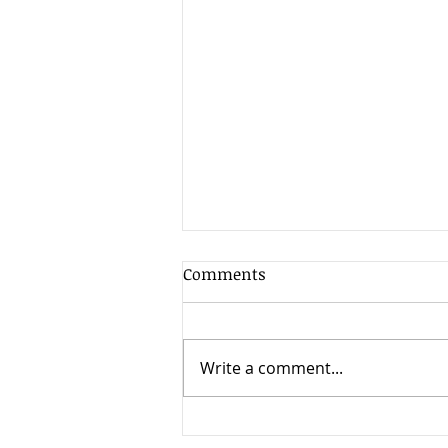
Comments
Write a comment...
EKAITZ APRAIZ, GURE