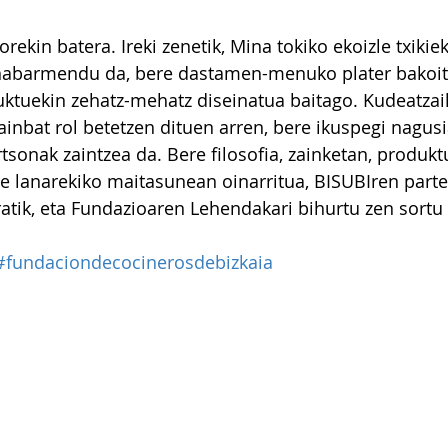
orekin batera. Ireki zenetik, Mina tokiko ekoizle txikie
abarmendu da, bere dastamen-menuko plater bakoitz
ktuekin zehatz-mehatz diseinatua baitago. Kudeatzail
ainbat rol betetzen dituen arren, bere ikuspegi nagusi
tsonak zaintzea da. Bere filosofia, zainketan, produkt
e lanarekiko maitasunean oinarritua, BISUBIren parte 
tik, eta Fundazioaren Lehendakari bihurtu zen sortu
#fundaciondecocinerosdebizkaia