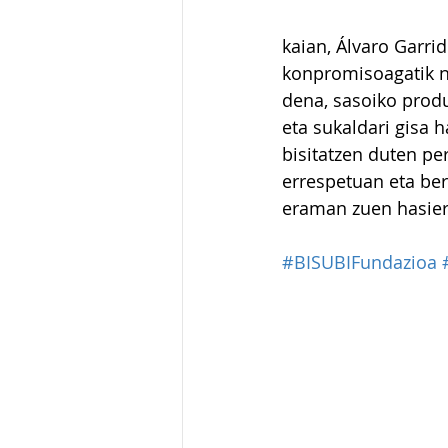
kaian, Álvaro Garrid
konpromisoagatik n
dena, sasoiko produ
eta sukaldari gisa h
bisitatzen duten per
errespetuan eta ber
eraman zuen hasiera
#BISUBIFundazioa