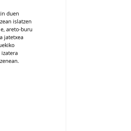
kin duen 
ean islatzen 
e, areto-buru 
a jatetxea 
uekiko 
izatera 
 zenean.