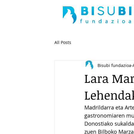
All Posts
Bisubi fundazioa
Lara Mar
Lehenda
Madrildarra eta Arte
gastronomiaren mund
Donostiako sukaldar
zuen Bilboko Marza