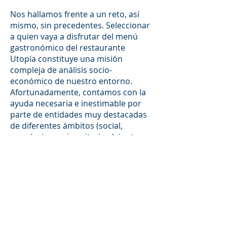
Nos hallamos frente a un reto, así
mismo, sin precedentes. Seleccionar
a quien vaya a disfrutar del menú
gastronómico del restaurante
Utopía constituye una misión
compleja de análisis socio-
económico de nuestro entorno.
Afortunadamente, contamos con la
ayuda necesaria e inestimable por
parte de entidades muy destacadas
de diferentes ámbitos (social,
económico, universitario…), junto
con las que hemos iniciado un
proceso de reflexión a este respecto
para ver cómo dar respuesta a ese
gran reto.