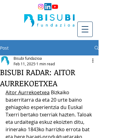
Post
Bisubi fundazioa
Feb 11, 2025
1 min read
BISUBI RADAR: AITOR
AURREKOETXEA
Aitor Aurrekoetxea
 Bizkaiko 
baserritarra da eta 20 urte baino 
gehiagoko esperientzia du Euskal 
Txerri bertako txerriak hazten. Taloak 
eta urdaitegia eskuz ekoizten ditu, 
irinerako 1843ko harrizko errota bat 
eta bere haragi-produktuetarako 