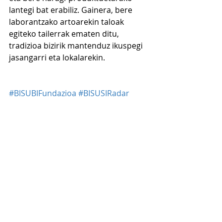
lantegi bat erabiliz. Gainera, bere 
laborantzako artoarekin taloak 
egiteko tailerrak ematen ditu, 
tradizioa bizirik mantenduz ikuspegi 
jasangarri eta lokalarekin.
#BISUBIFundazioa
#BISUSIRadar