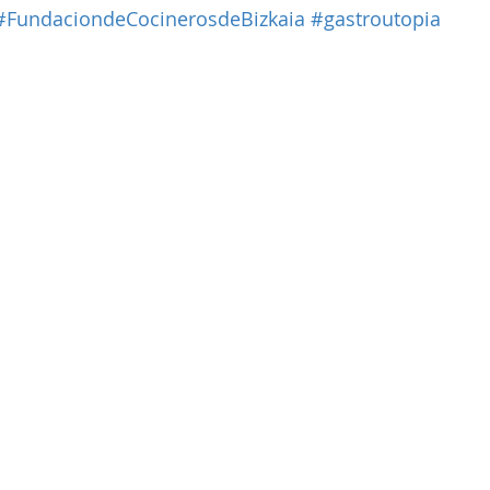
#FundaciondeCocinerosdeBizkaia
#gastroutopia