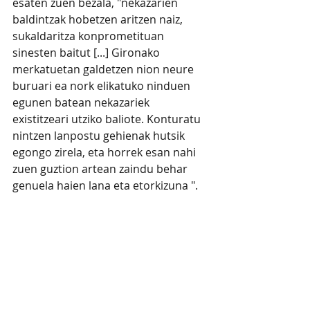
esaten zuen bezala, "nekazarien 
baldintzak hobetzen aritzen naiz, 
sukaldaritza konprometituan 
sinesten baitut [...] Gironako 
merkatuetan galdetzen nion neure 
buruari ea nork elikatuko ninduen 
egunen batean nekazariek 
existitzeari utziko baliote. Konturatu 
nintzen lanpostu gehienak hutsik 
egongo zirela, eta horrek esan nahi 
zuen guztion artean zaindu behar 
genuela haien lana eta etorkizuna ".