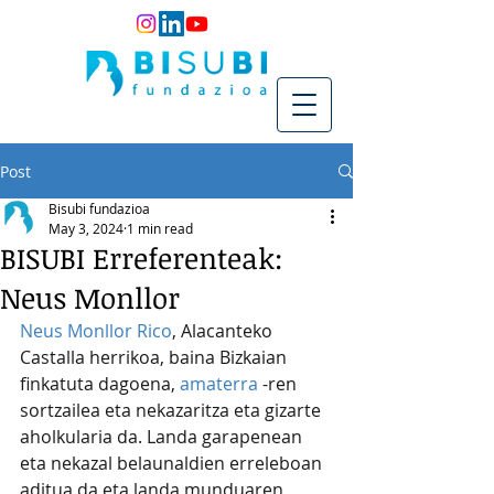
Post
Bisubi fundazioa
May 3, 2024
1 min read
BISUBI Erreferenteak:
Neus Monllor
Neus Monllor Rico
, Alacanteko 
Castalla herrikoa, baina Bizkaian 
finkatuta dagoena, 
amaterra
 -ren 
sortzailea eta nekazaritza eta gizarte 
aholkularia da. Landa garapenean 
eta nekazal belaunaldien erreleboan 
aditua da eta landa munduaren 