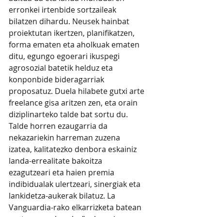
erronkei irtenbide sortzaileak 
bilatzen dihardu. Neusek hainbat 
proiektutan ikertzen, planifikatzen, 
forma ematen eta aholkuak ematen 
ditu, egungo egoerari ikuspegi 
agrosozial batetik helduz eta 
konponbide bideragarriak 
proposatuz. Duela hilabete gutxi arte 
freelance gisa aritzen zen, eta orain 
diziplinarteko talde bat sortu du. 
Talde horren ezaugarria da 
nekazariekin harreman zuzena 
izatea, kalitatezko denbora eskainiz 
landa-errealitate bakoitza 
ezagutzeari eta haien premia 
indibidualak ulertzeari, sinergiak eta 
lankidetza-aukerak bilatuz. La 
Vanguardia-rako elkarrizketa batean 