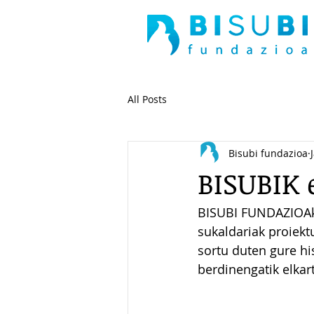
All Posts
Bisubi fundazioa
BISUBIK 
BISUBI FUNDAZIOAk 
sukaldariak proiekt
sortu duten gure hi
berdinengatik elkar