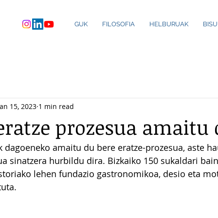
GUK
FILOSOFIA
HELBURUAK
BIS
Jan 15, 2023
1 min read
eratze prozesua amaitu
dagoeneko amaitu du bere eratze-prozesua, aste ha
ua sinatzera hurbildu dira. Bizkaiko 150 sukaldari bai
storiako lehen fundazio gastronomikoa, desio eta mot
tuta.