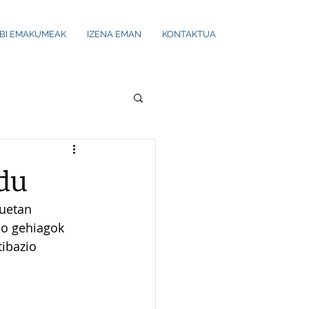
UBI EMAKUMEAK
IZENA EMAN
KONTAKTUA
 du
uetan 
no gehiagok 
ibazio 