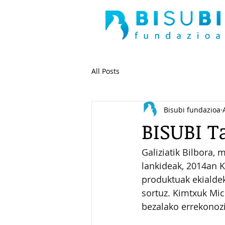
All Posts
Bisubi fundazioa
BISUBI Ta
Galiziatik Bilbora, 
lankideak, 2014an K
produktuak ekialdek
sortuz. Kimtxuk Mi
bezalako errekonoz