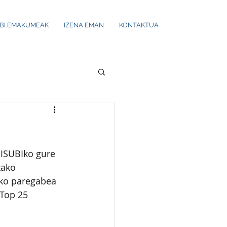
UBI EMAKUMEAK
IZENA EMAN
KONTAKTUA
BISUBIko gure 
tako 
iko paregabea 
Top 25 