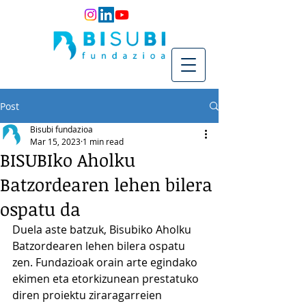
Post
Bisubi fundazioa
Mar 15, 2023
1 min read
BISUBIko Aholku
Batzordearen lehen bilera
ospatu da
Duela aste batzuk, Bisubiko Aholku 
Batzordearen lehen bilera ospatu 
zen. Fundazioak orain arte egindako 
ekimen eta etorkizunean prestatuko 
diren proiektu ziraragarreien 