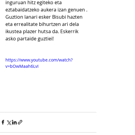
inguruan hitz egiteko eta 
eztabaidatzeko aukera izan genuen . 
Guztion lanari esker Bisubi hazten 
eta errealitate bihurtzen ari dela 
ikustea plazer hutsa da. Eskerrik 
asko partaide guztiei!
https://www.youtube.com/watch?
v=bOwMaah6LvI