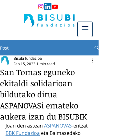
Post
Bisubi fundazioa
Feb 15, 2023
1 min read
San Tomas eguneko
ekitaldi solidarioan
bildutako dirua
ASPANOVASi emateko
aukera izan du BISUBIK
Joan den astean 
ASPANOVAS
-entzat 
BBK Fundazioa
 eta Balmasedako 