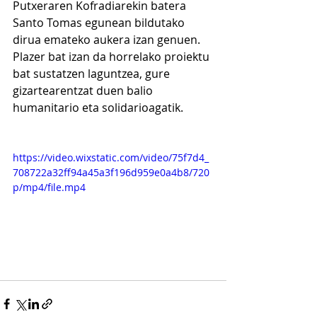
Putxeraren Kofradiarekin batera 
Santo Tomas egunean bildutako 
dirua emateko aukera izan genuen. 
Plazer bat izan da horrelako proiektu 
bat sustatzen laguntzea, gure 
gizartearentzat duen balio 
humanitario eta solidarioagatik.
https://video.wixstatic.com/video/75f7d4_
708722a32ff94a45a3f196d959e0a4b8/720
p/mp4/file.mp4