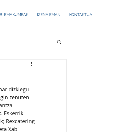
UBI EMAKUMEAK
IZENA EMAN
KONTAKTUA
ar dizkiegu 
egin zenuten 
antza 
. Eskerrik 
k; Rexcatering 
eta Xabi 