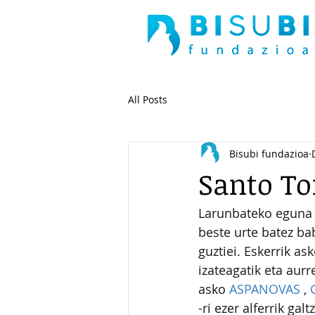
All Posts
Bisubi fundazioa
Santo T
Larunbateko eguna b
beste urte batez ba
guztiei. Eskerrik ask
izateagatik eta aur
asko 
ASPANOVAS
 , 
-ri ezer alferrik gal