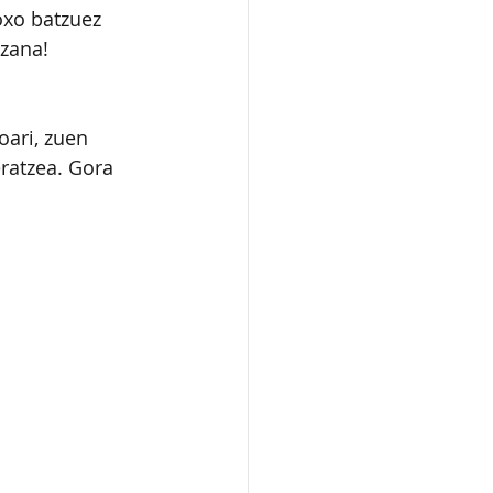
oxo batzuez 
zana! 
oari, zuen 
ratzea. Gora 