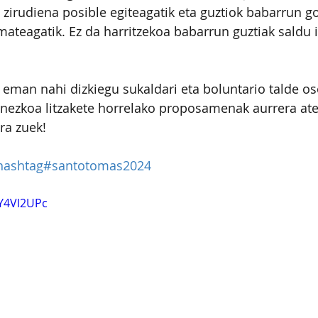
 zirudiena posible egiteagatik eta guztiok babarrun g
ateagatik. Ez da harritzekoa babarrun guztiak saldu i
k eman nahi dizkiegu sukaldari eta boluntario talde os
inezkoa litzakete horrelako proposamenak aurrera ate
ra zuek!
hashtag#santotomas2024
MY4Vl2UPc