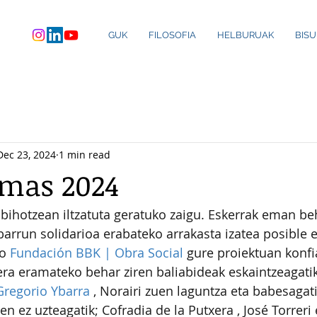
GUK
FILOSOFIA
HELBURUAK
BIS
Dec 23, 2024
1 min read
omas 2024
ihotzean iltzatuta geratuko zaigu. Eskerrak eman beh
barrun solidarioa erabateko arrakasta izatea posible 
o 
Fundación BBK | Obra Social
 gure proiektuan konfi
rera eramateko behar ziren baliabideak eskaintzeagatik
Gregorio Ybarra
 , Norairi zuen laguntza eta babesagati
tzen ez uzteagatik; Cofradia de la Putxera , José Torreri 