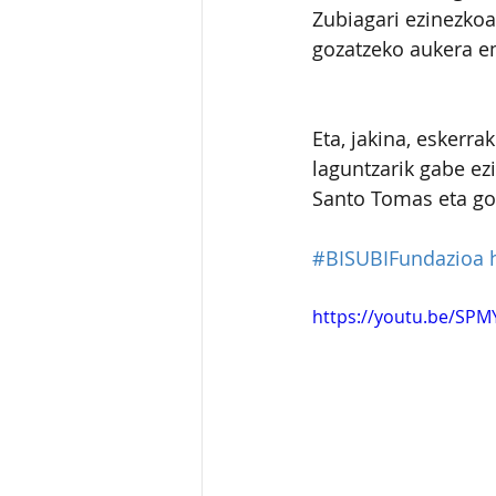
Zubiagari ezinezkoa
gozatzeko aukera em
Eta, jakina, eskerra
laguntzarik gabe ez
Santo Tomas eta go
#BISUBIFundazioa
https://youtu.be/SP