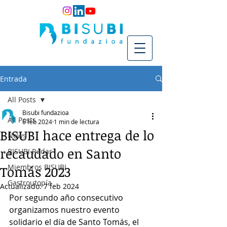
Entrada
All Posts
Bisubi fundazioa
All Posts
6 feb 2024
1 min de lectura
BISUBI hace entrega de lo
News
recaudado en Santo
BISUBI Radar
Miembros BISUBI
Tomás 2023
Gastroutopía
Actualizado:
7 feb 2024
Por segundo año consecutivo 
organizamos nuestro evento 
solidario el día de Santo Tomás, el 