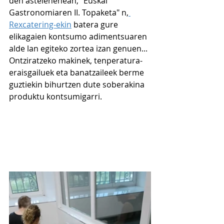
den astelehenean, "Euskal 
Gastronomiaren II. Topaketa" n,
Rexcatering-ekin
 batera gure 
elikagaien kontsumo adimentsuaren 
alde lan egiteko zortea izan genuen...
Ontziratzeko makinek, tenperatura-
eraisgailuek eta banatzaileek berme 
guztiekin bihurtzen dute soberakina 
produktu kontsumigarri.