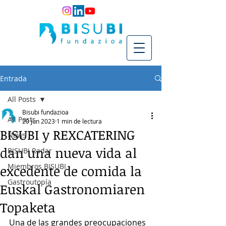
Entrada
All Posts
Bisubi fundazioa
All Posts
20 jun 2023
1 min de lectura
BISUBI y REXCATERING
News
dan una nueva vida al
BISUBI Radar
Miembros BISUBI
excedente de comida la
Gastroutopía
Euskal Gastronomiaren
Topaketa
Una de las grandes preocupaciones 