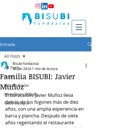
Entrada
All Posts
Bisubi fundazioa
All Posts
20 jun 2024
1 min de lectura
Familia BISUBI: Javier
News
Muñoz
BISUBI Radar
Miembros BISUBI
El baracaldés Javier Muñoz lleva 
detrás de los fogones más de diez 
Gastroutopía
años, con una amplia experiencia en 
barra y plancha. Después de siete 
años regentando el restaurante 