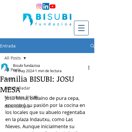
Entrada
All Posts
Bisubi fundazioa
All Posts
16 may 2024
1 min de lectura
Familia BISUBI: JOSU
News
MESA
BISUBI Radar
Miembros BISUBI
Josu Mesa, bilbaíno de pura cepa, 
encontró su pasión por la cocina en 
Gastroutopía
los locales que su abuelo regentaba 
en la plaza Indautxu, como Las 
Nieves. Aunque inicialmente su 