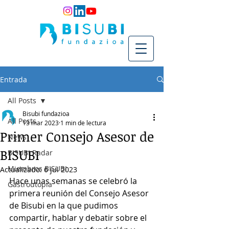
Entrada
All Posts
Bisubi fundazioa
All Posts
13 mar 2023
1 min de lectura
Primer Consejo Asesor de
News
BISUBI
BISUBI Radar
Miembros BISUBI
Actualizado:
6 jul 2023
Hace unas semanas se celebró la 
Gastroutopía
primera reunión del Consejo Asesor 
de Bisubi en la que pudimos 
compartir, hablar y debatir sobre el 