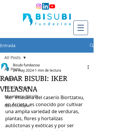
Entrada
All Posts
Bisubi fundazioa
All Posts
24 may 2024
1 min de lectura
RADAR BISUBI: IKER
News
VILLASANA
BISUBI Radar
Miembros BISUBI
Iker Villasana del caserío Biortzatxu, 
en Arrieta, es conocido por cultivar 
Gastroutopía
una amplia variedad de verduras, 
plantas, flores y hortalizas 
autóctonas y exóticas y por ser 