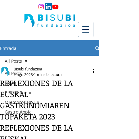
Entrada
All Posts
Bisubi fundazioa
All Posts
1 ago 2023
1 min de lectura
REFLEXIONES DE LA
News
EUSKAL
BISUBI Radar
Miembros BISUBI
GASTRONOMIAREN
Gastroutopía
TOPAKETA 2023
REFLEXIONES DE LA
EUSKAL