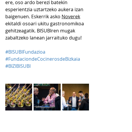
ere, oso ardo berezi batekin 
esperientzia uztartzeko aukera izan 
baigenuen. Eskerrik asko 
Noverek
ekitaldi osoari ukitu gastronomikoa 
gehitzeagatik. BISUBIren mugak 
zabaltzeko lanean jarraituko dugu!
#BISUBIFundazioa
#FundaciondeCocinerosdeBizkaia
#BIZIBISUBI