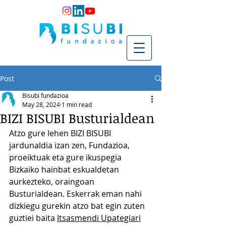
Post
Bisubi fundazioa
May 28, 2024
1 min read
BIZI BISUBI Busturialdean
Atzo gure lehen BIZI BISUBI 
jardunaldia izan zen, Fundazioa, 
proeiktuak eta gure ikuspegia 
Bizkaiko hainbat eskualdetan 
aurkezteko, oraingoan 
Busturialdean. Eskerrak eman nahi 
dizkiegu gurekin atzo bat egin zuten 
guztiei baita 
Itsasmendi Upategiari