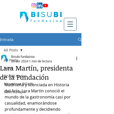
Entrada
All Posts
Bisubi fundazioa
All Posts
23 abr 2024
1 min de lectura
Lara Martín, presidenta
News
de la Fundación
BISUBI Radar
Miembros BISUBI
Madrileña y licenciada en Historia 
del Arte, Lara Martín conoció el 
Gastroutopía
mundo de la gastronomía casi por 
casualidad, enamorándose 
profundamente y decidiendo 