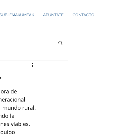
ISUBI EMAKUMEAK
APÚNTATE
CONTACTO
r
dora de 
neracional 
l mundo rural. 
ndo la 
nes viables. 
equipo 