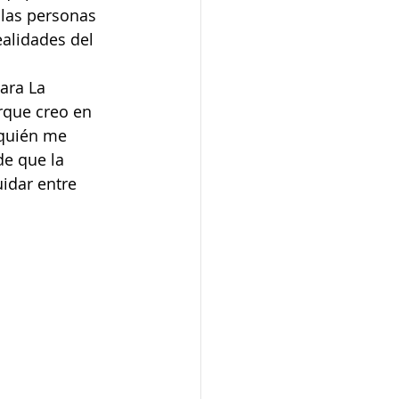
 las personas 
alidades del 
 
ara La 
rque creo en 
quién me 
de que la 
idar entre 