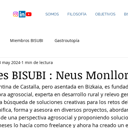
SOMOS
FILOSOFÍA
OBJETIVOS
B
Miembros BISUBI
Gastroutopía
3 may 2024
1 min de lectura
es BISUBI : Neus Monllo
ntina de Castalla, pero asentada en Bizkaia, es funda
ora agrosocial, experta en desarrollo rural y relevo ge
 la búsqueda de soluciones creativas para los retos de
nifica, forma y asesora en diversos proyectos, aborda
sde una perspectiva agrosocial y proponiendo solucio
eses lo hacía como freelance y ahora ha creado un 