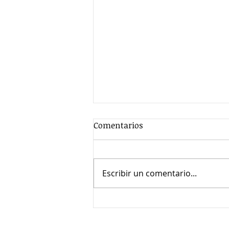
Comentarios
Escribir un comentario...
Referente BISUBI: Amas da
Terra