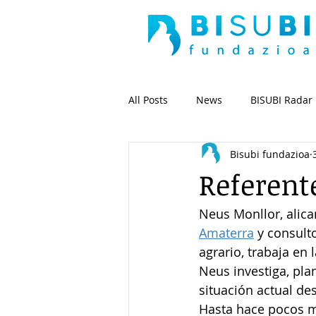
All Posts
News
BISUBI Radar
Bisubi fundazioa
Referent
Neus Monllor, alica
Amaterra
 y consult
agrario, trabaja en
Neus investiga, pla
situación actual de
Hasta hace pocos m