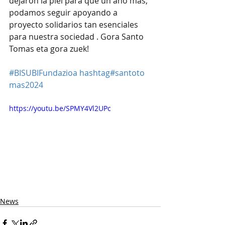
dejaron la piel para que un año más, 
podamos seguir apoyando a 
proyecto solidarios tan esenciales 
para nuestra sociedad . Gora Santo 
Tomas eta gora zuek!
#BISUBIFundazioa
hashtag#santoto
mas2024
https://youtu.be/SPMY4Vl2UPc
News