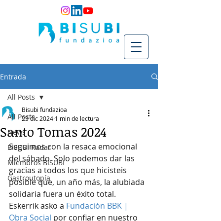
Entrada
All Posts
Bisubi fundazioa
All Posts
23 dic 2024
1 min de lectura
Santo Tomas 2024
News
Seguimos con la resaca emocional 
BISUBI Radar
del sábado. Solo podemos dar las 
Miembros BISUBI
gracias a todos los que hicisteis 
Gastroutopía
posible que, un año más, la alubiada 
solidaria fuera un éxito total. 
Eskerrik asko a 
Fundación BBK | 
Obra Social
 por confiar en nuestro 