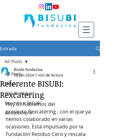
Entrada
All Posts
Bisubi fundazioa
All Posts
10 jun 2024
1 min de lectura
Referente BISUBI:
News
Rexcatering
BISUBI Radar
Miembros BISUBI
Hoy os hablamos del 
proyecto Rexcatering , con el que ya 
Gastroutopía
hemos colaborado en varias 
ocasiones. Está impulsado por la 
Fundación Residuo Cero y rescata 